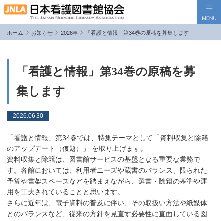
ホーム
お知らせ
2026年
「看護と情報」第34巻の原稿を募集します
JNLAについて
事業活動
「看護と情報」第34巻の原稿を募
機関誌「看護と情報」
集します
各種手続き
2026.06.30
お問い合わせ
会員ログイン
「看護と情報」第34巻では、特集テーマとして「資料収集と除籍
のアップデート（仮題）」 を取り上げます。
資料収集と除籍は、図書館サービスの基盤となる重要な業務で
す。各館においては、利用者ニーズや蔵書のバランス、限られた
予算や書架スペースなどを踏まえながら、選書・除籍の基準や運
用を工夫されていることと思います。
さらに近年は、電子資料の普及に伴い、その取扱い方法や紙媒体
とのバランスなど、従来の方針を見直す必要性に直面している図